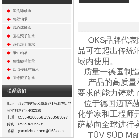
深沟球轴承
薄壁轴承
调心球轴承
圆柱滚子轴承
OKS品牌代
调心滚子轴承
品可在超出传统
滚针轴承
域内使用。
角接触球轴承
质量一德国制
四点接触球轴承
圆锥滚子轴承
产品的高质量
要求的能力铸就了
联系我们
位于德国迈萨赫
地址：烟台市芝罘区华海路1号联东U谷
智能制造产业园23栋
化学家和工程师
电话：0535-8206568 15963583097
萨赫向全球进行
传真：0535-8206578
邮箱：yantaichuanben@163.com
TÜV SÜD Ma